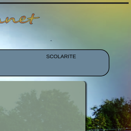
SCOLARITE
et EPS
Brevet
CDI
mmation
Histoire Des Arts
ues
Orientation
idence
Voyages et Sorties