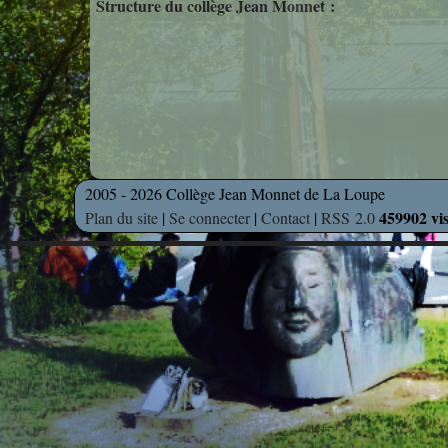
Structure du collège Jean Monnet :
2005 - 2026 Collège Jean Monnet de La Loupe
459902 vis
Plan du site
|
Se connecter
|
Contact
|
RSS 2.0