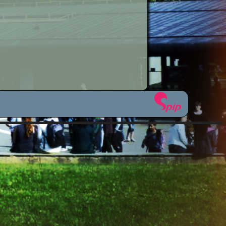
étiers
sionnelle
icale
ues
plinaires
om 50 ?