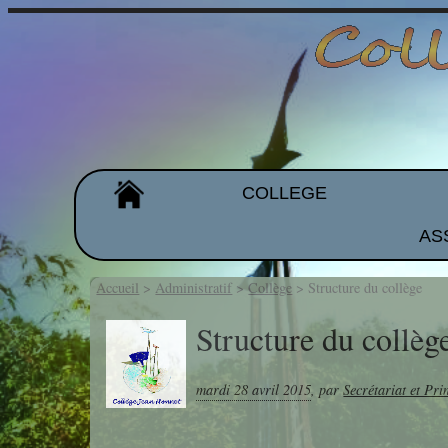
COLLEGE
AS
Organigramme
Les équipes
Accueil
>
Administratif
>
Collège
>
Structure du collège
Projet d'établissement
Structure du collèg
Galeries de photos
mardi 28 avril 2015
,
par
Secrétariat et Pri