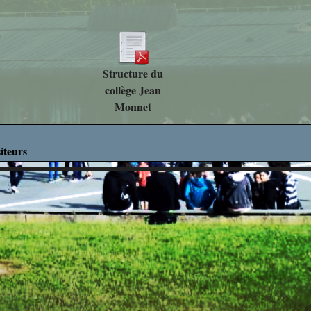
Découverte des M
Découverte Profes
Structure du
Education Mus
collège Jean
Monnet
Mathématiq
Projets Interdisci
iteurs
SVT
What's up in ro