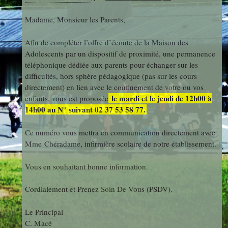
photos
Des Arts
indépendants
Madame, Monsieur les Parents,
Web
et Linux
Auteur en
Afin de compléter l’offre d’écoute de la Maison des
Orientation
résidence
Adolescents par un dispositif de proximité, une permanence
téléphonique dédiée aux parents pour échanger sur les
difficultés, hors sphère pédagogique (pas sur les cours
Découverte
Voyages
directement) en lien avec le confinement de votre ou vos
des
le mardi et le jeudi de 12h00 à
enfants, vous est proposée
et Sorties
Métiers
14h00 au N° suivant 02 37 53 58 77.
Ce numéro vous mettra en communication directement avec
Mme Chéradame, infirmière scolaire de notre établissement.
Découverte
Professionnelle
Vous en souhaitant bonne information.
Cordialement et Prenez Soin De Vous (PSDV).
Education
Musicale
Le Principal
C. Macé