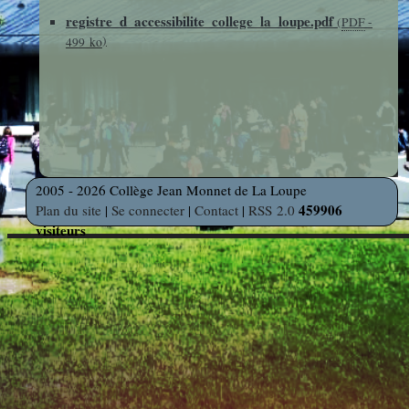
photos
registre_d_accessibilite_college_la_loupe.pdf
Des Arts
indépendants
(
PDF
-
Web
)
499 ko
et Linux
Auteur en
Orientation
résidence
Découverte
Voyages
des
et Sorties
2005 - 2026 Collège Jean Monnet de La Loupe
Métiers
459906
Plan du site
|
Se connecter
|
Contact
|
RSS 2.0
visiteurs
Découverte
Professionnelle
Education
Musicale