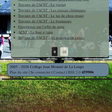
Travaux de l’ACST : Le yaourt
photos
Des Arts
indépendants
Travaux de l’ACST : Les engrais chimiques
Web
Travaux de l’ACST : Le jus de chou rouge
et Linux
Auteur en
Travaux de l’ACST : Le bouturage
Orientation
résidence
Expérience sur l’effet de serre
ACST : Le four solaire
Travaux de l’ACST : les potagers en carrés
Découverte
Voyages
des
et Sorties
0
10
Métiers
2005 - 2026 Collège Jean Monnet de La Loupe
Découverte
459906
Plan du site
|
Se connecter
|
Contact
|
RSS 2.0
visiteurs
Professionnelle
Education
Musicale