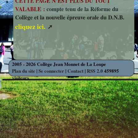
CETTE PAGE N’EST PLUS DU TOUT
photos
Des Arts
indépendants
VALABLE :
compte tenu de la Réforme du
Web
Collège et la nouvelle épreuve orale du D.N.B.
et Linux
Auteur en
cliquez ici.
Orientation
résidence
Découverte
Voyages
des
et Sorties
2005 - 2026 Collège Jean Monnet de La Loupe
Métiers
Plan du site
|
Se connecter
|
Contact
|
RSS 2.0
459895
visiteurs
Découverte
Professionnelle
Education
Musicale