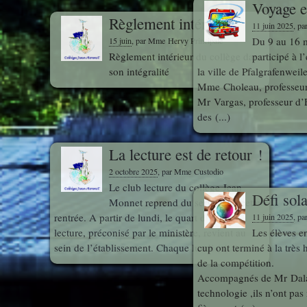
Voyage 
Règlement intérieur
Mathématiques
11 juin 2025
, p
Du 9 au 16 m
15 juin
, par Mme Hervy Principale
Règlement intérieur du collège dans
participé à l
son intégralité
la ville de Pfalgrafenweil
Projets
Mme Choleau, professeur
Interdisciplinaires
Mr Vargas, professeur d’
des (...)
SVT
La lecture est de retour !
2 octobre 2025
, par Mme Custodio
What's up
Le club lecture du collège Jean
in room 50
Défi sol
Monnet reprend du service en cette
?
rentrée. A partir de lundi, le quart d’heure
11 juin 2025
, p
lecture, préconisé par le ministère, revient au
Les élèves en
sein de l’établissement. Chaque lundi ( (...)
cup ont terminé à la très
de la compétition.
Accompagnés de Mr Dalai
technologie ,ils n’ont pa