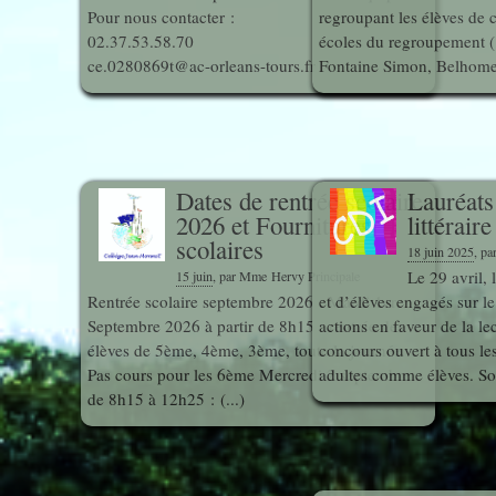
Pour nous contacter :
regroupant les élèves de 
photos
Des Arts
indépendants
02.37.53.58.70
écoles du regroupement (
Web
ce.0280869t@ac-orleans-tours.fr
Fontaine Simon, Belhomert
et Linux
Auteur en
Orientation
résidence
Découverte
Voyages
Dates de rentrée scolaire
Lauréats
des
et Sorties
2026 et Fournitures
littéraire
Métiers
scolaires
18 juin 2025
, p
Le 29 avril,
15 juin
, par Mme Hervy Principale
Rentrée scolaire septembre 2026 : Mardi 1er
et d’élèves engagés sur le
Découverte
Septembre 2026 à partir de 8h15 : rentrée des
actions en faveur de la le
Professionnelle
élèves de 5ème, 4ème, 3ème, toute la journée
concours ouvert à tous l
Pas cours pour les 6ème Mercredi 2 septembre
adultes comme élèves. Sou
de 8h15 à 12h25 : (...)
Education
Musicale