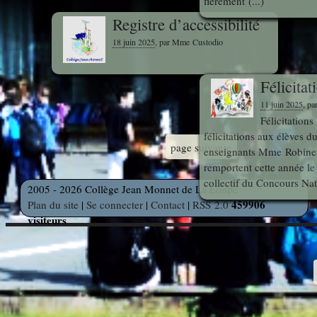
fièrement (...)
Registre d’accessibilité
18 juin 2025
, par Mme Custodio
Félicitat
11 juin 2025
, p
Félicitations
félicitations aux élèves du
page suivante
enseignants Mme Robinet
remportent cette année le
collectif du Concours Nati
2005 - 2026 Collège Jean Monnet de La Loupe
459906
Plan du site
|
Se connecter
|
Contact
|
RSS 2.0
visiteurs